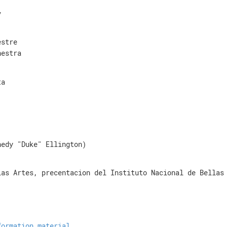
ν
estre
hestra
ta
nedy "Duke" Ellington)
las Artes, precentacion del Instituto Nacional de Bellas
formation material