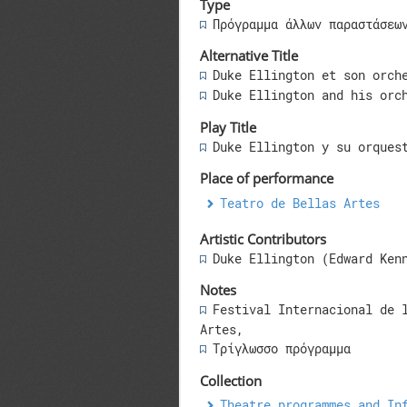
Type
Πρόγραμμα άλλων παραστάσεω
Alternative Title
Duke Ellington et son orch
Duke Ellington and his orc
Play Title
Duke Ellington y su orques
Place of performance
Teatro de Bellas Artes
Artistic Contributors
Duke Ellington (Edward Ken
Notes
Festival Internacional de 
Artes,
Τρίγλωσσο πρόγραμμα
Collection
Theatre programmes and In