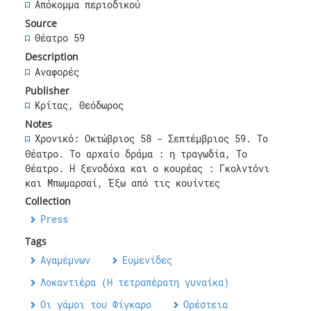
Απόκομμα περιοδικού
Source
Θέατρο 59
Description
Αναφορές
Publisher
Κρίτας, Θεόδωρος
Notes
Χρονικό: Οκτώβριος 58 - Σεπτέμβριος 59. Το
Θέατρο. Το αρχαίο δράμα : η τραγωδία, Το
Θέατρο. Η ξενοδόχα και ο κουρέας : Γκολντόνι
και Μπωμαρσαί, Έξω από τις κουίντες
Collection
Press
Tags
Αγαμέμνων
,
Ευμενίδες
,
Λοκαντιέρα (Η τετραπέρατη γυναίκα)
,
Οι γάμοι του Φίγκαρο
,
Ορέστεια
,