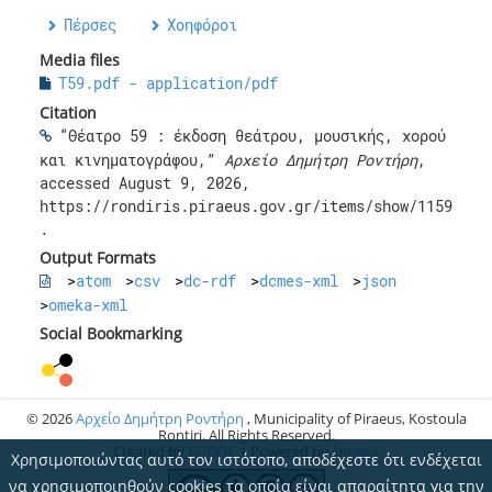
Πέρσες
,
Χοηφόροι
Media files
T59.pdf - application/pdf
Citation
“Θέατρο 59 : έκδοση θεάτρου, μουσικής, χορού
και κινηματογράφου,”
Αρχείο Δημήτρη Ροντήρη
,
accessed August 9, 2026,
https://rondiris.piraeus.gov.gr/items/show/1159
.
Output Formats
atom
csv
dc-rdf
dcmes-xml
json
omeka-xml
Social Bookmarking
© 2026
Αρχείο Δημήτρη Ροντήρη
, Municipality of Piraeus, Kostoula
Rontiri. All Rights Reserved.
Created by
ELiDOC
| Powered by
Omeka
Χρησιμοποιώντας αυτό τον ιστότοπο, αποδέχεστε ότι ενδέχεται
να χρησιμοποιηθούν cookies τα οποία είναι απαραίτητα για την