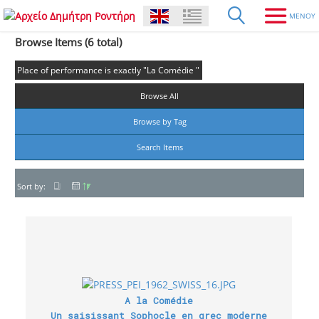
Browse Items (6 total)
Place of performance is exactly "La Comédie "
Browse All
Browse by Tag
Search Items
Sort by:
A la Comédie
Un saisissant Sophocle en grec moderne