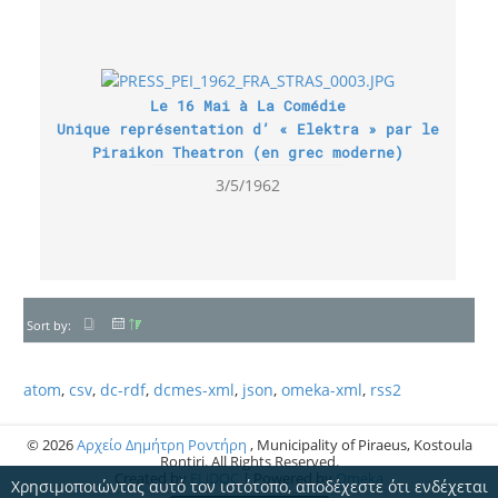
Le 16 Mai à La Comédie
Unique représentation d’ « Elektra » par le
Piraikon Theatron (en grec moderne)
3/5/1962
Sort by:
atom
,
csv
,
dc-rdf
,
dcmes-xml
,
json
,
omeka-xml
,
rss2
© 2026
Αρχείο Δημήτρη Ροντήρη
, Municipality of Piraeus, Kostoula
Rontiri. All Rights Reserved.
Created by
ELiDOC
| Powered by
Omeka
Χρησιμοποιώντας αυτό τον ιστότοπο, αποδέχεστε ότι ενδέχεται