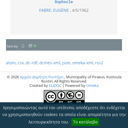
Sophocle
FABRE, EUGÈNE
4/5/1962
Sort by:
atom
,
csv
,
dc-rdf
,
dcmes-xml
,
json
,
omeka-xml
,
rss2
© 2026
Αρχείο Δημήτρη Ροντήρη
, Municipality of Piraeus, Kostoula
Rontiri. All Rights Reserved.
Created by
ELiDOC
| Powered by
Omeka
Χρησιμοποιώντας αυτό τον ιστότοπο, αποδέχεστε ότι ενδέχεται
να χρησιμοποιηθούν cookies τα οποία είναι απαραίτητα για την
λειτουργικότητα του.
Το κατάλαβα