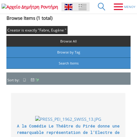
Browse Items (1 total)
Creator is exactly "Fabre, Eugène "
Browse All
Browse by Tag
Search Items
Sort by:
A la Comédie Le Théâtre du Pirée donne une
remarquable représentation de l’Electre de