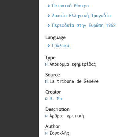
Πειραϊκό Θέατρο
Αρχαία Ελληνική Τραγωδία
Περιοδεία στην Ευρώπη 1962
Language
Γαλλικά
Type
Απόκομμα εφημερίδας
Source
La tribune de Genève
Creator
R. Mh.
Description
Άρθρο, κριτική
Author
Σοφοκλής