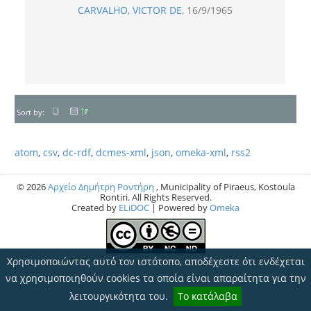
CARVALHO, VICTOR DE
16/9/1965
Sort by:
atom
,
csv
,
dc-rdf
,
dcmes-xml
,
json
,
omeka-xml
,
rss2
© 2026
Αρχείο Δημήτρη Ροντήρη
, Municipality of Piraeus, Kostoula
Rontiri. All Rights Reserved.
Created by
ELiDOC
| Powered by
Omeka
Χρησιμοποιώντας αυτό τον ιστότοπο, αποδέχεστε ότι ενδέχεται
να χρησιμοποιηθούν cookies τα οποία είναι απαραίτητα για την
λειτουργικότητα του.
Το κατάλαβα