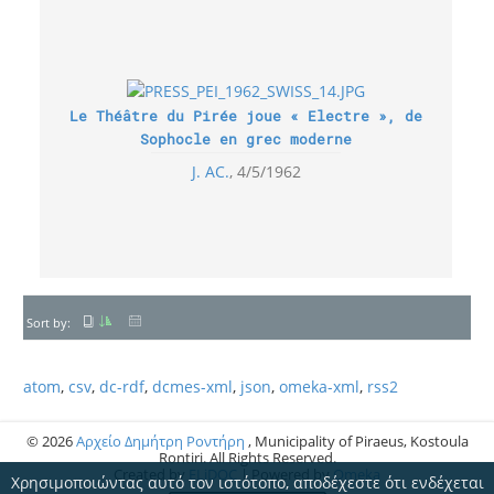
Le Théâtre du Pirée joue « Electre », de
Sophocle en grec moderne
J. AC.
4/5/1962
Sort by:
atom
,
csv
,
dc-rdf
,
dcmes-xml
,
json
,
omeka-xml
,
rss2
© 2026
Αρχείο Δημήτρη Ροντήρη
, Municipality of Piraeus, Kostoula
Rontiri. All Rights Reserved.
Created by
ELiDOC
| Powered by
Omeka
Χρησιμοποιώντας αυτό τον ιστότοπο, αποδέχεστε ότι ενδέχεται