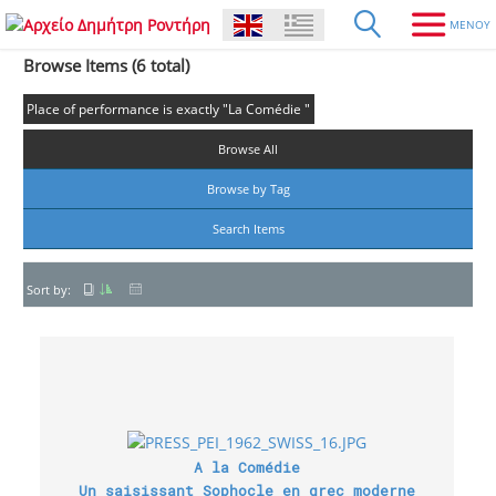
Browse Items (6 total)
Place of performance is exactly "La Comédie "
Browse All
Browse by Tag
Search Items
Sort by:
A la Comédie
Un saisissant Sophocle en grec moderne