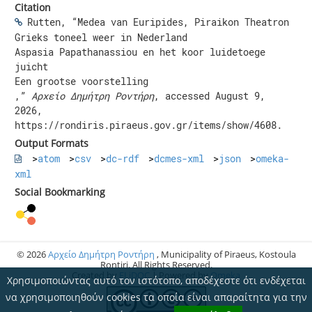
Citation
Rutten, “Medea van Euripides, Piraikon Theatron
Grieks toneel weer in Nederland
Aspasia Papathanassiou en het koor luidetoege
juicht
Een grootse voorstelling
,”
Αρχείο Δημήτρη Ροντήρη
, accessed August 9,
2026,
https://rondiris.piraeus.gov.gr/items/show/4608
.
Output Formats
atom
csv
dc-rdf
dcmes-xml
json
omeka-
xml
Social Bookmarking
© 2026
Αρχείο Δημήτρη Ροντήρη
, Municipality of Piraeus, Kostoula
Rontiri. All Rights Reserved.
Created by
ELiDOC
| Powered by
Omeka
Χρησιμοποιώντας αυτό τον ιστότοπο, αποδέχεστε ότι ενδέχεται
να χρησιμοποιηθούν cookies τα οποία είναι απαραίτητα για την