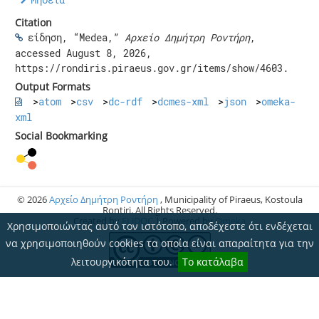
Citation
είδηση, “Medea,”
Αρχείο Δημήτρη Ροντήρη
,
accessed August 8, 2026,
https://rondiris.piraeus.gov.gr/items/show/4603
.
Output Formats
atom
csv
dc-rdf
dcmes-xml
json
omeka-
xml
Social Bookmarking
© 2026
Αρχείο Δημήτρη Ροντήρη
, Municipality of Piraeus, Kostoula
Rontiri. All Rights Reserved.
Created by
ELiDOC
| Powered by
Omeka
Χρησιμοποιώντας αυτό τον ιστότοπο, αποδέχεστε ότι ενδέχεται
να χρησιμοποιηθούν cookies τα οποία είναι απαραίτητα για την
λειτουργικότητα του.
Το κατάλαβα