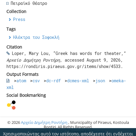
Πειραϊκό Θέατρο
Collection
Press
Tags
Ηλέκτρα του Σοφοκλή
Citation
Loper, Mary Lou, “Greek has words for theater,”
Αρχείο Δημήτρη Ροντήρη
, accessed August 9, 2026,
https://rondiris.piraeus.gov.gr/items/show/4533
.
Output Formats
atom
csv
dc-rdf
dcmes-xml
json
omeka-
xml
Social Bookmarking
© 2026
Αρχείο Δημήτρη Ροντήρη
, Municipality of Piraeus, Kostoula
Rontiri. All Rights Reserved.
Created by
ELiDOC
| Powered by
Omeka
Χρησιμοποιώντας αυτό τον ιστότοπο, αποδέχεστε ότι ενδέχεται