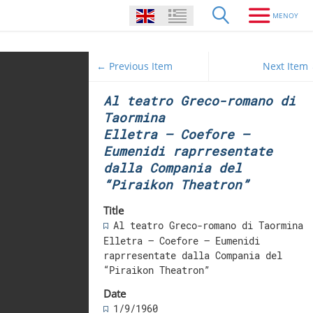
← Previous Item
Next Item
Al teatro Greco-romano di
Taormina
Elletra – Coefore –
Eumenidi raprresentate
dalla Compania del
“Piraikon Theatron”
Title
Al teatro Greco-romano di Taormina
Elletra – Coefore – Eumenidi
raprresentate dalla Compania del
“Piraikon Theatron”
Date
1/9/1960