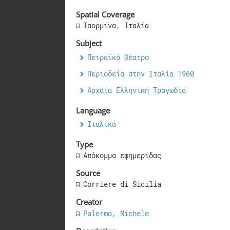
Spatial Coverage
Ταορμίνα, Ιταλία
Subject
Πειραϊκό Θέατρο
Περιοδεία στην Ιταλία 1960
Αρχαία Ελληνική Τραγωδία
Language
Ιταλικά
Type
Απόκομμα εφημερίδας
Source
Corriere di Sicilia
Creator
Palermo, Michele