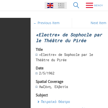
← Previous Item
Next Item
«Electre» de Sophocle par
le Théâtre du Pirée
Title
«Electre» de Sophocle par le
Théâtre du Pirée
Date
2/5/1962
Spatial Coverage
Λωζάνη, Ελβετία
Subject
Πειραϊκό Θέατρο