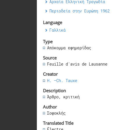
Αρχαία Ελληνική Τραγωδία
Περιοδεία στην Ευρώπη 1962
Language
Γαλλικά
Type
Απόκομμα εφημερίδας
Source
Feuille d'avis de Lausanne
Creator
H. –Ch. Tauxe
Description
Άρθρο, κριτική
Author
Σοφοκλής
Translated Title
Électre