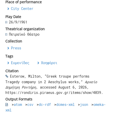
Place of performance
City Center
Play Date
26/9/1961
Theatrical organization
Πειραϊκό Θέατρο
Collection
Press
Tags
Ευμενίδες
,
Χοηφόροι
Citation
Esterow, Milton, “Greek troupe performs
Tragedy company in 2 Aeschylus works,”
Αρχείο
Δημήτρη Ροντήρη
, accessed August 6, 2026,
https://rondiris.piraeus.gov.gr/items/show/4039
.
Output Formats
atom
csv
dc-rdf
dcmes-xml
json
omeka-
xml