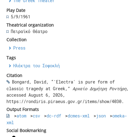
The Greek Theater
Play Date
5/9/1961
Theatrical organization
Πειραϊκό Θέατρο
Collection
Press
Tags
Ηλέκτρα του Σοφοκλή
Citation
Bongard, David, “'Electra' is pure form of
classic tragedy at Greek,”
Αρχείο Δημήτρη Ροντήρη
,
accessed August 6, 2026,
https://rondiris.piraeus.gov.gr/items/show/4030
.
Output Formats
atom
csv
dc-rdf
dcmes-xml
json
omeka-
xml
Social Bookmarking