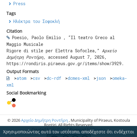
Press
Tags
Ηλέκτρα του Σοφοκλή
Citation
Poesio, Paolo Emilio , “Il teatro Greco al
Maggio Musicale
Rigore di stile per Elettra Sofoclea,”
Αρχείο
Δημήτρη Ροντήρη
, accessed August 7, 2026,
https://rondiris.piraeus.gov.gr/items/show/3929
.
Output Formats
atom
csv
dc-rdf
dcmes-xml
json
omeka-
xml
Social Bookmarking
© 2026
Αρχείο Δημήτρη Ροντήρη
, Municipality of Piraeus, Kostoula
Rontiri. All Rights Reserved.
Created by
ELiDOC
| Powered by
Omeka
Χρησιμοποιώντας αυτό τον ιστότοπο, αποδέχεστε ότι ενδέχεται