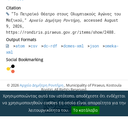
Citation
“Το Πειραϊκό Θέατρο στους Ολυμπιακούς Αγώνες του
Μεξικού,”
Αρχείο Δημήτρη Ροντήρη
, accessed August
9, 2026,
https://rondiris.piraeus.gov.gr/items/show/2488
.
Output Formats
atom
csv
dc-rdf
dcmes-xml
json
omeka-
xml
Social Bookmarking
© 2026
Αρχείο Δημήτρη Ροντήρη
, Municipality of Piraeus, Kostoula
Rontiri. All Rights Reserved.
Created by
ELiDOC
| Powered by
Omeka
Χρησιμοποιώντας αυτό τον ιστότοπο, αποδέχεστε ότι ενδέχεται
να χρησιμοποιηθούν cookies τα οποία είναι απαραίτητα για την
λειτουργικότητα του.
Το κατάλαβα