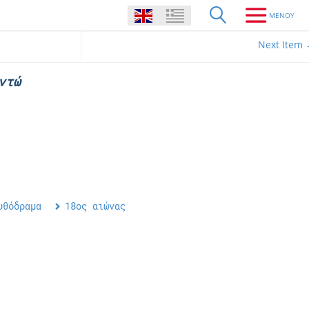
Next Item
ντώ
υθόδραμα
18ος αιώνας