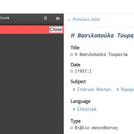
← Previous Item
Η Βασιλοπούλα Τουρα
Title
Η Βασιλοπούλα Τουραντώ
Date
[1937;]
Subject
Ιταλικό θέατρο
Παραμ
Language
Ελληνικά
Type
Βιβλίο σκηνοθεσιας