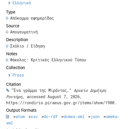
Ελληνικά
Type
Απόκομμα εφημερίδας
Source
Απογευματινή
Description
Σχόλιο / Είδηση
Notes
Φάκελος: Κριτικές Ελληνικού Τύπου
Collection
Press
Citation
“Ένα γράμμα της Μιράντας,”
Αρχείο Δημήτρη
Ροντήρη
, accessed August 7, 2026,
https://rondiris.piraeus.gov.gr/items/show/1980
.
Output Formats
atom
csv
dc-rdf
dcmes-xml
json
omeka-
xml