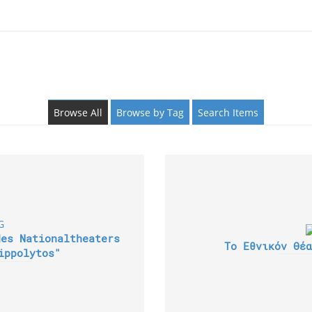
Browse All
Browse by Tag
Search Items
des Nationaltheaters
Το Εθνικόν Θέα
ippolytos"