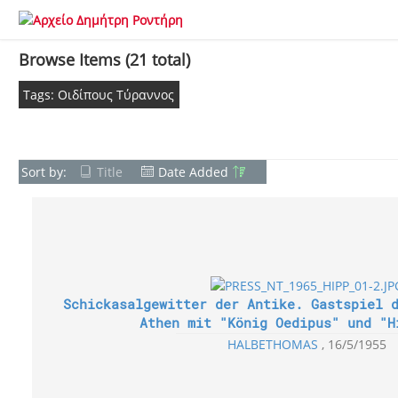
Browse Items (21 total)
Tags: Οιδίπους Τύραννος
Sort by:
Title
Date Added
Schickasalgewitter der Antike. Gastspiel 
Athen mit "König Oedipus" und "H
HALBETHOMAS
16/5/1955