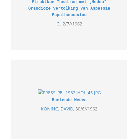
Pirakikon Theatron met „Medea“
Grandioze vertolking van Aspassia
Papathanassiou
C.
2/7//1962
Boeiende Medea
KONING, DAVID
30/6//1962