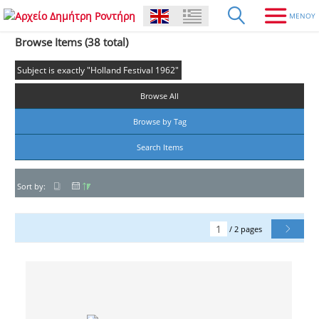
Browse Items (38 total)
Subject is exactly "Holland Festival 1962"
Browse All
Browse by Tag
Search Items
Sort by:
/ 2 pages