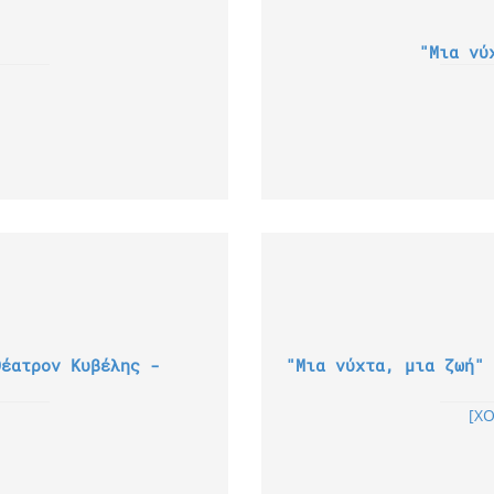
"Μια νύ
Θέατρον Κυβέλης -
"Μια νύχτα, μια ζωή" 
[ΧΟ