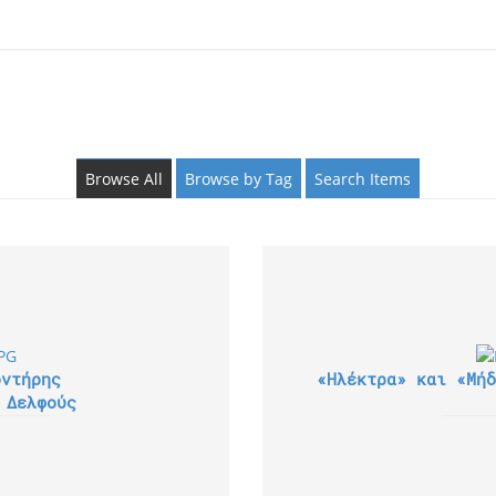
Browse All
Browse by Tag
Search Items
οντήρης
«Ηλέκτρα» και «Μήδ
 Δελφούς