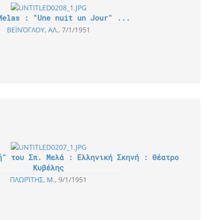
Melas : "Une nuit un Jour" ...
ΒΕΪΝΌΓΛΟΥ, ΑΛ.
7/1/1951
ή" του Σπ. Μελά : Ελληνική Σκηνή : Θέατρο
Κυβέλης
ΠΛΩΡΊΤΗΣ, Μ.
9/1/1951