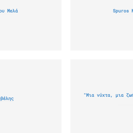
ου Μελά
Spuros 
"Μια νύχτα, μια ζω
υβέλης