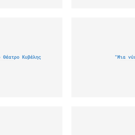
ο Θέατρο Κυβέλης
"Μια νύ