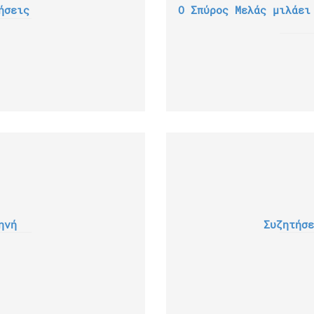
ήσεις
Ο Σπύρος Μελάς μιλάει
ηνή
Συζητήσε