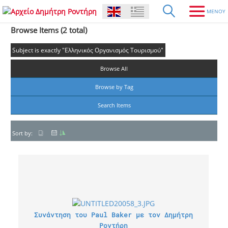
Browse Items (2 total)
Subject is exactly "Ελληνικός Οργανισμός Τουρισμού"
Browse All
Browse by Tag
Search Items
Sort by:
Συνάντηση του Paul Baker με τον Δημήτρη
Ροντήρη