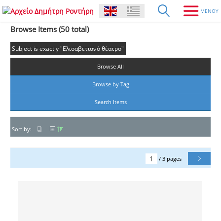
Browse Items (50 total)
Subject is exactly "Ελισαβετιανό θέατρο"
Browse All
Browse by Tag
Search Items
Sort by:
/ 3 pages