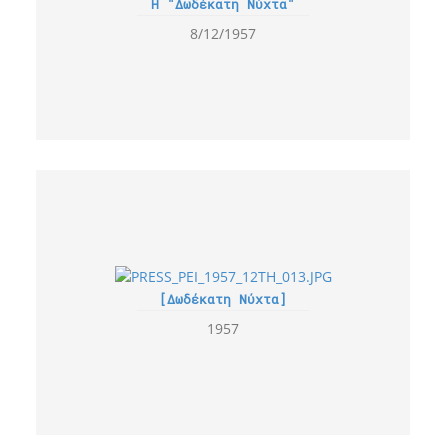
Η "Δωδέκατη Νύχτα"
8/12/1957
[Δωδέκατη Νύχτα]
1957