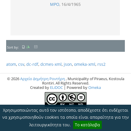
MPO
16/4/1965
Sort by:
atom
,
csv
,
dc-rdf
,
dcmes-xml
,
json
,
omeka-xml
,
rss2
© 2026
Αρχείο Δημήτρη Ροντήρη
, Municipality of Piraeus, Kostoula
Rontiri. All Rights Reserved.
Created by
ELiDOC
| Powered by
Omeka
Χρησιμοποιώντας αυτό τον ιστότοπο, αποδέχεστε ότι ενδέχεται
να χρησιμοποιηθούν cookies τα οποία είναι απαραίτητα για την
λειτουργικότητα του.
Το κατάλαβα