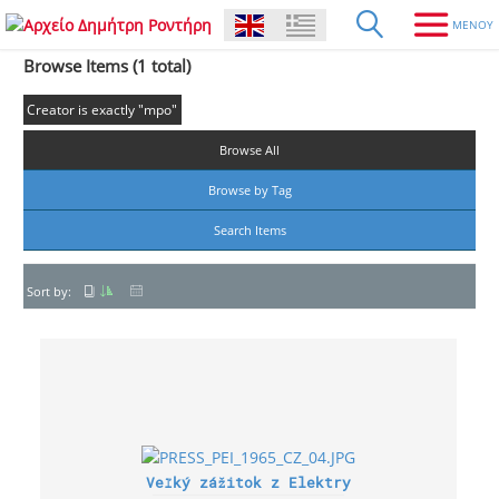
Browse Items (1 total)
Creator is exactly "mpo"
Browse All
Browse by Tag
Search Items
Sort by:
Veľký zážitok z Elektry