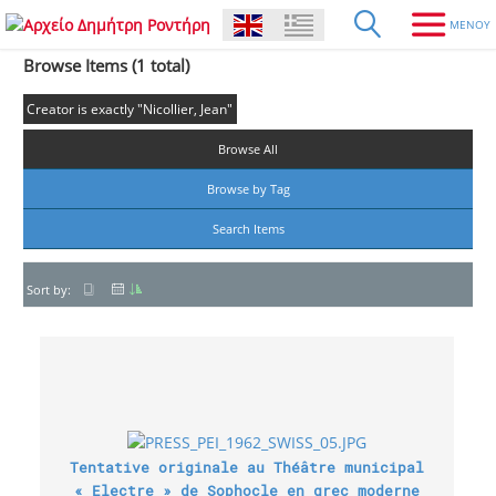
Browse Items (1 total)
Creator is exactly "Nicollier, Jean"
Browse All
Browse by Tag
Search Items
Sort by:
Tentative originale au Théâtre municipal
« Electre » de Sophocle en grec moderne