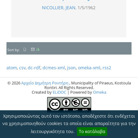
NICOLLIER, JEAN
1/5/1962
Sort by:
atom
,
csv
,
dc-rdf
,
dcmes-xml
,
json
,
omeka-xml
,
rss2
© 2026
Αρχείο Δημήτρη Ροντήρη
, Municipality of Piraeus, Kostoula
Rontiri. All Rights Reserved.
Created by
ELiDOC
| Powered by
Omeka
Χρησιμοποιώντας αυτό τον ιστότοπο, αποδέχεστε ότι ενδέχεται
να χρησιμοποιηθούν cookies τα οποία είναι απαραίτητα για την
λειτουργικότητα του.
Το κατάλαβα