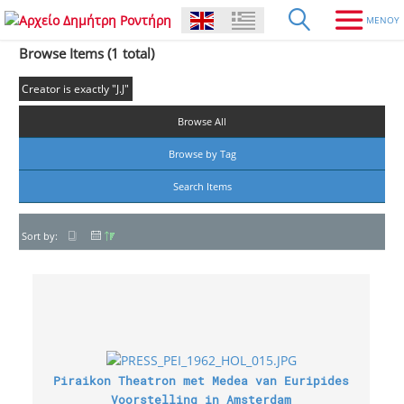
Browse Items (1 total)
Creator is exactly "J.J"
Browse All
Browse by Tag
Search Items
Sort by:
Piraikon Theatron met Medea van Euripides
Voorstelling in Amsterdam