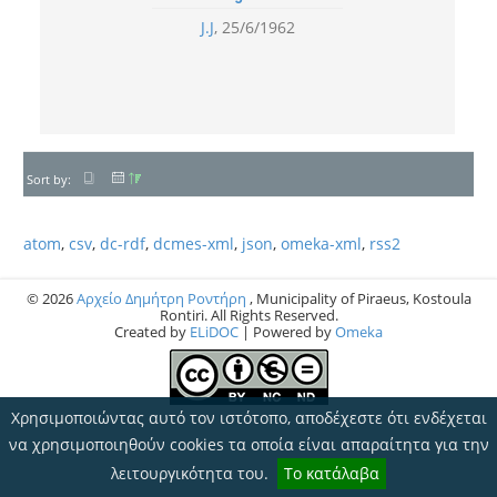
J.J
25/6/1962
Sort by:
atom
,
csv
,
dc-rdf
,
dcmes-xml
,
json
,
omeka-xml
,
rss2
© 2026
Αρχείο Δημήτρη Ροντήρη
, Municipality of Piraeus, Kostoula
Rontiri. All Rights Reserved.
Created by
ELiDOC
| Powered by
Omeka
Χρησιμοποιώντας αυτό τον ιστότοπο, αποδέχεστε ότι ενδέχεται
να χρησιμοποιηθούν cookies τα οποία είναι απαραίτητα για την
λειτουργικότητα του.
Το κατάλαβα