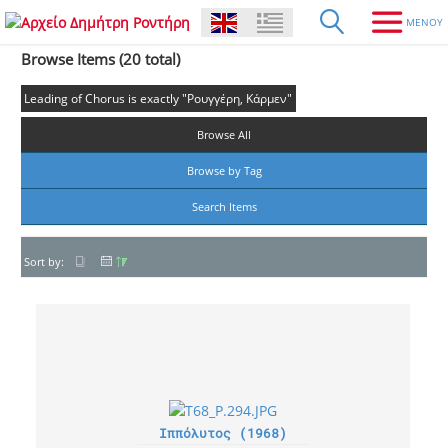
Browse Items (20 total)
Leading of Chorus is exactly "Ρουγγέρη, Κάρμεν"
Browse All
Browse by Tag
Search Items
Sort by:
Ιππόλυτος (1968)