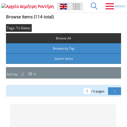
Browse Items (114 total)
Tags: Το δάσος
Browse All
Browse by Tag
Search Items
Sort by:
/ 6 pages