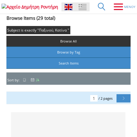
Browse Items (29 total)
Subject is exactly "Παξινού, Κατίνα "
Browse All
Browse by Tag
Search Items
Sort by:
/ 2 pages