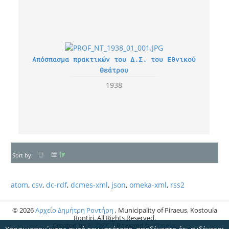
Απόσπασμα πρακτικών του Δ.Σ. του Εθνικού
Θεάτρου
1938
Sort by:
atom
,
csv
,
dc-rdf
,
dcmes-xml
,
json
,
omeka-xml
,
rss2
© 2026
Αρχείο Δημήτρη Ροντήρη
, Municipality of Piraeus, Kostoula
Rontiri. All Rights Reserved.
Created by
ELiDOC
| Powered by
Omeka