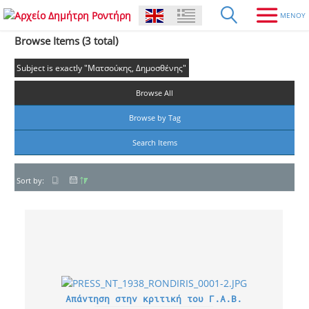
Browse Items (3 total)
Subject is exactly "Ματσούκης, Δημοσθένης"
Browse All
Browse by Tag
Search Items
Sort by:
Απάντηση στην κριτική του Γ.Α.Β.