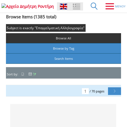
Browse Items (1385 total)
Subject is exactly "Επαγγελματική Αλληλογραφία"
Browse All
Browse by Tag
Search Items
Sort by:
/ 70 pages