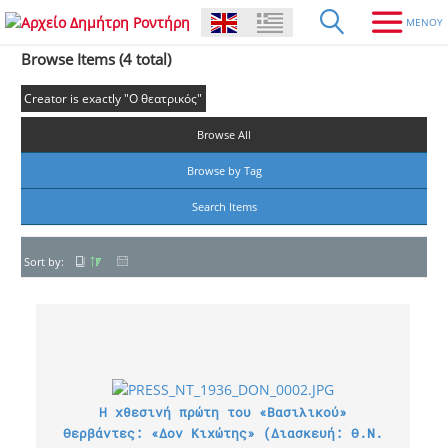
Browse Items (4 total)
Creator is exactly "Ο θεατρικός"
Browse All
Browse by Tag
Search Items
Sort by:
Η χθεσινή πρώτη του «Βασιλικού»
Θερβάντες: «Δον Κιχώτης» (Διασκευή: Θ.Ν.